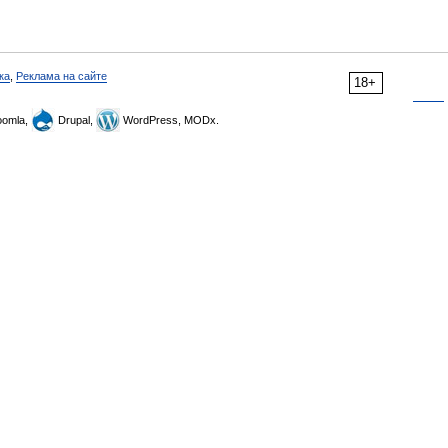
ка
,
Реклама на сайте
18+
omla,
Drupal,
WordPress, MODx.