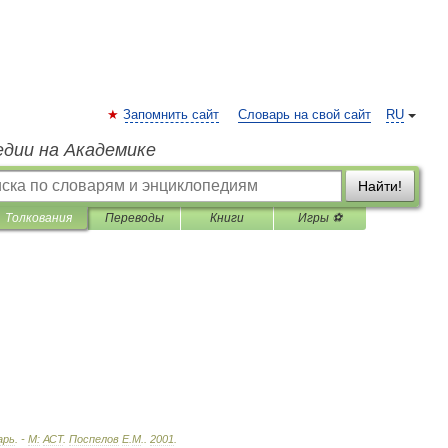
Запомнить сайт
Словарь на свой сайт
RU
едии на Академике
Найти!
Толкования
Переводы
Книги
Игры ⚽
арь
. -
М:
АСТ
.
Поспелов
Е
.
М
.
.
2001
.