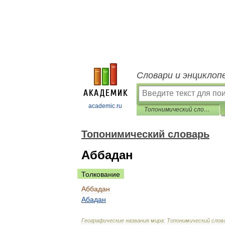
Словари и энциклоп
academic.ru
Топонимический словарь
Топонимический словарь
Аббадан
Толкование
Аббадан
Абадан
Географические
названия
мира:
Топонимический
слов