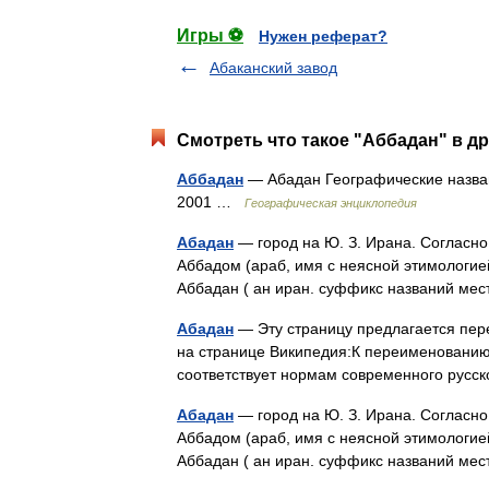
Игры ⚽
Нужен реферат?
Абаканский завод
Смотреть что такое "Аббадан" в др
Аббадан
— Абадан Географические назван
2001 …
Географическая энциклопедия
Абадан
— город на Ю. З. Ирана. Согласно 
Аббадом (араб, имя с неясной этимологие
Аббадан ( ан иран. суффикс названий мес
Абадан
— Эту страницу предлагается пер
на странице Википедия:К переименованию/
соответствует нормам современного русс
Абадан
— город на Ю. З. Ирана. Согласно 
Аббадом (араб, имя с неясной этимологие
Аббадан ( ан иран. суффикс названий мес